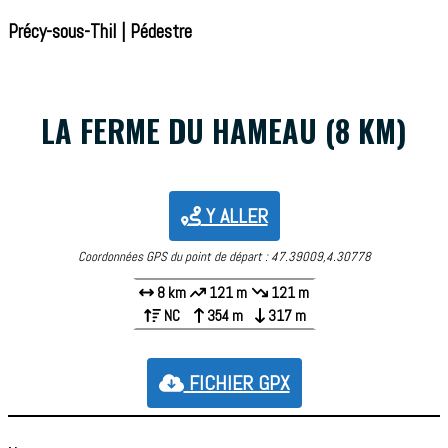
Précy-sous-Thil | Pédestre
LA FERME DU HAMEAU (8 KM)
Y ALLER
Coordonnées GPS du point de départ : 47.39009,4.30778
8 km
121 m
121 m
NC
354 m
317 m
FICHIER GPX