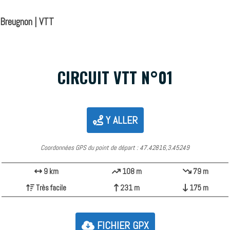
Breugnon | VTT
CIRCUIT VTT N°01
Y ALLER
Coordonnées GPS du point de départ : 47.42816,3.45249
9 km
108 m
79 m
Très facile
231 m
175 m
FICHIER GPX