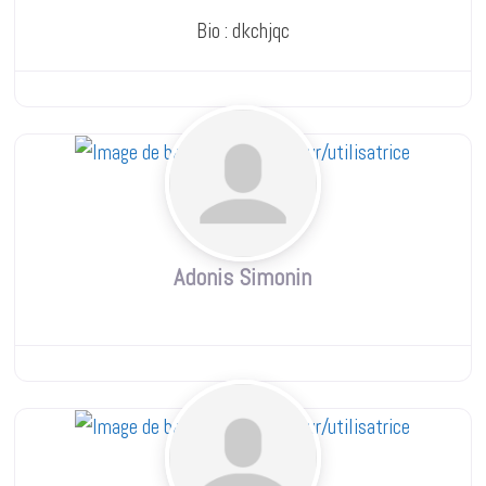
Bio
:
dkchjqc
Adonis Simonin