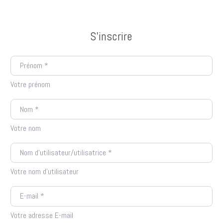
Passer
au
contenu
S’inscrire
Prénom
*
Votre prénom
Nom
*
Votre nom
Nom d’utilisateur/utilisatrice
*
Votre nom d'utilisateur
E-mail
*
Votre adresse E-mail